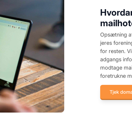
Hvorda
mailhot
Opsætning af 
jeres foreni
for resten. V
adgangs infor
modtage mail
foretrukne ma
Tjek dom