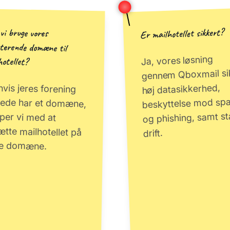
Er mailhotellet sikkert?
vi bruge vores
terende domæne til
Ja, vores løsning
hotellet?
gennem Qboxmail si
hvis jeres forening
rede har et domæne,
lper vi med at
tte mailhotellet på
høj datasikkerhed,
beskyttelse mod sp
og phishing, samt st
drift.
te domæne.