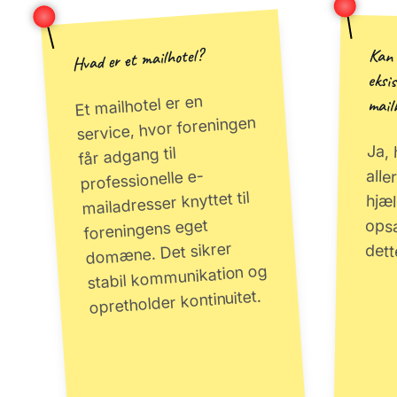
Hvad er et mailhotel?
Kan 
eksis
Et mailhotel er en
mail
service, hvor foreningen
Ja, 
alle
hjæ
opsæ
får adgang til
professionelle e-
mailadresser knyttet til
foreningens eget
domæne. Det sikrer
det
stabil kommunikation og
opretholder kontinuitet.