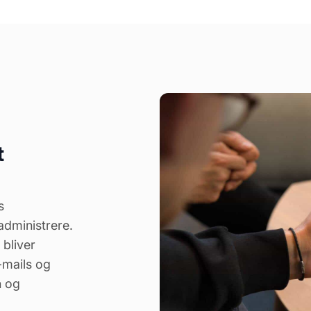
t
s
administrere.
 bliver
e-mails og
n og