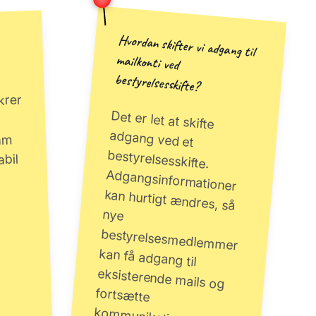
Hvordan skifter vi adgang til
mailkonti ved
bestyrelsesskifte?
krer
Det er let at skifte
adgang ved et
bestyrelsesskifte.
Adgangsinformationer
kan hurtigt ændres, så
nye
bestyrelsesmedlemmer
kan få adgang til
eksisterende mails og
fortsætte
kommunikationen uden
am
abil