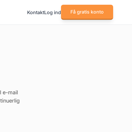
Få gratis konto
Kontakt
Log ind
l e-mail
inuerlig
.