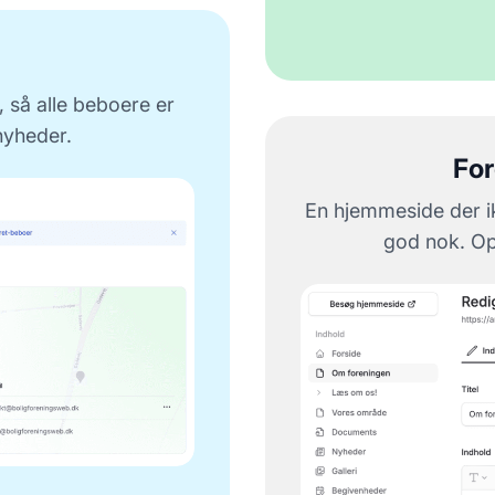
 så alle beboere er
nyheder.
Fo
En hjemmeside der ik
god nok. Opr