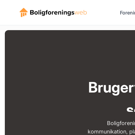
Foreni
Brugerv
s
Boligforeni
kommunikation, pla