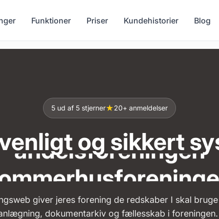
nger
Funktioner
Priser
Kundehistorier
Blog
ejerforeningen
vejlauget
andelsforeningen
★
5 ud af 5 stjerner
20+ anmeldelser
enligt og sikkert sy
ommerhusforening
kolonihaveforeninge
grundejerforeninge
ngsweb giver jeres forening de redskaber I skal bruge 
nlægning, dokumentarkiv og fællesskab i foreningen.