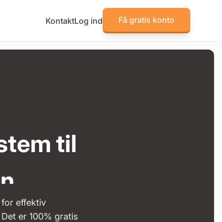
Få gratis konto
Kontakt
Log ind
stem til
en
n
n
for effektiv
 Det er 100% gratis