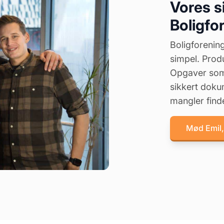
Vores s
Boligfo
Boligforening
simpel. Prod
Opgaver som 
sikkert dokum
mangler finde
Mød Emil,