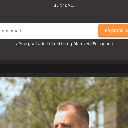
at prøve.
Få gratis 
✓
Prøv gratis
✓
Intet kreditkort påkrævet
✓
Fri support