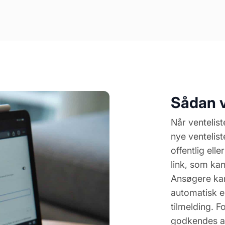
Sådan v
Når ventelis
nye ventelis
offentlig ell
link, som ka
Ansøgere kan
automatisk e
tilmelding. F
godkendes af