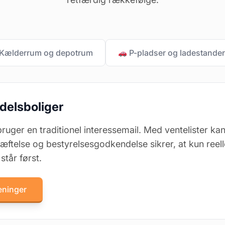
Kælderrum og depotrum
P-pladser og ladestande
ndelsboliger
ger en traditionel interessemail. Med ventelister kan li
kræftelse og bestyrelsesgodkendelse sikrer, at kun re
står først.
eninger