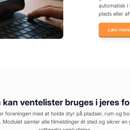
automatisk i 
plads eller a
Læs mere
kan ventelister bruges i jeres f
per foreningen med at holde styr på pladser, rum og bo
 Modulet samler alle tilmeldinger ét sted og sikrer e
retfærdig rækkefølge.