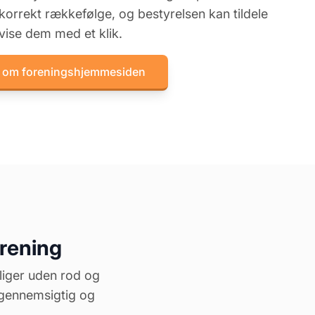
korrekt rækkefølge, og bestyrelsen kan tildele
fvise dem med et klik.
 om foreningshjemmesiden
orening
liger uden rod og
n gennemsigtig og