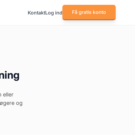
Få gratis konto
Kontakt
Log ind
ening
 eller
nsøgere og