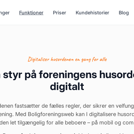
nger
Funktioner
Priser
Kundehistorier
Blog
Digitaliser husordenen en gang for alle
 styr på foreningens husor
digitalt
enen fastsætter de fælles regler, der sikrer en velfun
ening. Med Boligforeningsweb kan I digitalisere huso
den let tilgængelig for alle beboere – på mobil og com