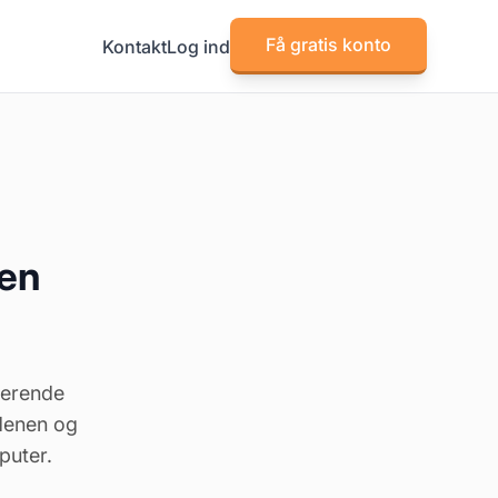
Få gratis konto
Kontakt
Log ind
den
gerende
rdenen og
puter.