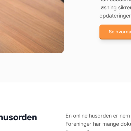
løsning sikrer
opdateringer
Se hvorda
 husorden
En online husorden er nem 
Foreninger har mange dokum