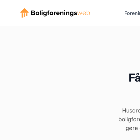
Foreni
Få
Husord
boligfor
gøre 