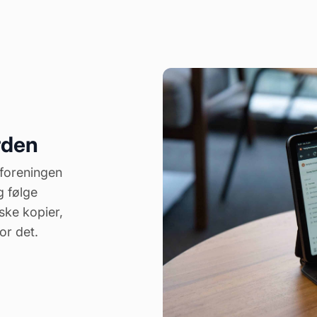
rden
 foreningen
 følge
iske kopier,
or det.