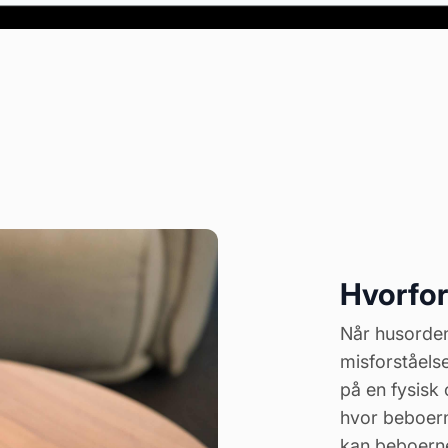
Hvorfor
Når husordene
misforståelse
på en fysisk 
hvor beboern
kan beboerne 