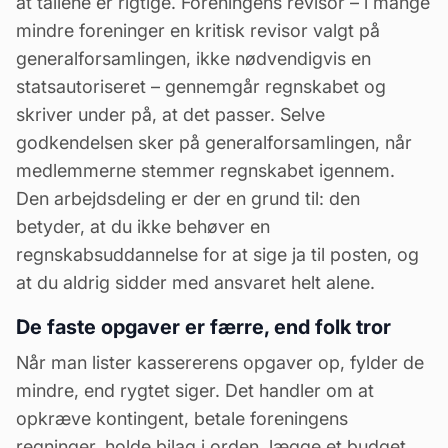
at tallene er rigtige. Foreningens
revisor
– i mange
mindre foreninger en kritisk revisor valgt på
generalforsamlingen, ikke nødvendigvis en
statsautoriseret – gennemgår regnskabet og
skriver under på, at det passer. Selve
godkendelsen sker på generalforsamlingen, når
medlemmerne stemmer regnskabet igennem.
Den
arbejdsdeling
er der en grund til: den
betyder, at du ikke behøver en
regnskabsuddannelse for at sige ja til posten, og
at du aldrig sidder med ansvaret helt alene.
De faste opgaver er færre, end folk tror
Når man lister kassererens opgaver op, fylder de
mindre, end rygtet siger. Det handler om at
opkræve kontingent, betale foreningens
regninger, holde bilag i orden, lægge et
budget