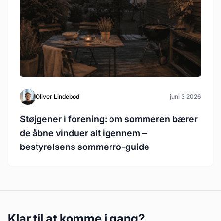
Oliver Lindebod
juni 3 2026
Støjgener i forening: om sommeren bærer
de åbne vinduer alt igennem –
bestyrelsens sommerro-guide
Klar til at komme i gang?