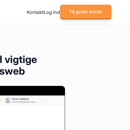
Få gratis konto
Kontakt
Log ind
 vigtige
gsweb