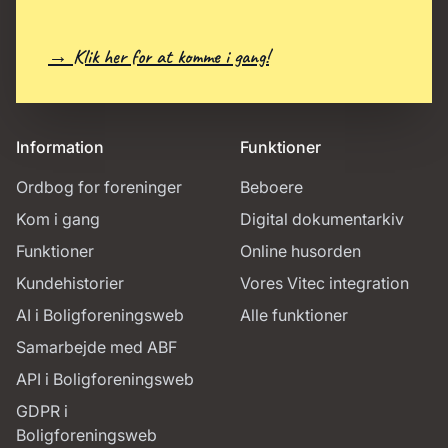
→ Klik her for at komme i gang!
Information
Funktioner
Ordbog for foreninger
Beboere
Kom i gang
Digital dokumentarkiv
Funktioner
Online husorden
Kundehistorier
Vores Vitec integration
AI i Boligforeningsweb
Alle funktioner
Samarbejde med ABF
API i Boligforeningsweb
GDPR i
Boligforeningsweb