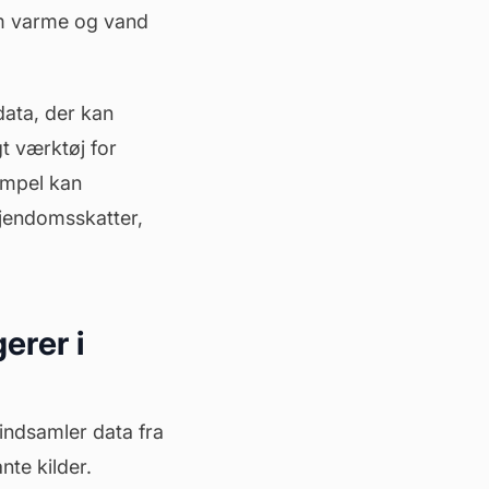
om varme og vand
data, der kan
gt værktøj for
empel kan
ejendomsskatter,
erer i
indsamler data fra
nte kilder.