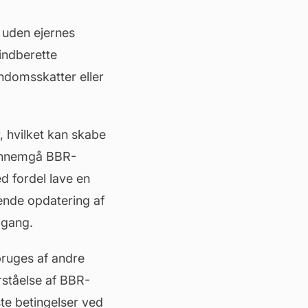
 uden ejernes
 indberette
ndomsskatter eller
r, hvilket kan skabe
 gennemgå BBR-
d fordel lave en
lende opdatering af
mgang.
bruges af andre
rståelse af BBR-
ste betingelser ved