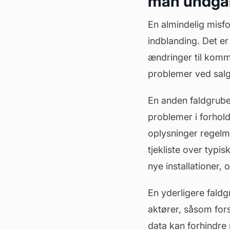
man undgå
En almindelig misf
indblanding. Det er
ændringer til komm
problemer ved salg
En anden faldgrube 
problemer i forhold
oplysninger regelmæ
tjekliste over typis
nye installationer,
En yderligere fald
aktører, såsom for
data kan forhindre 