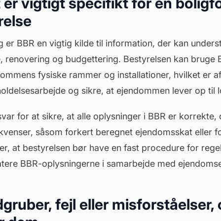
er vigtigt specifikt for en bolig
relse
g er BBR en vigtig kilde til information, der kan unders
e
, renovering og budgettering. Bestyrelsen kan bruge BB
ommens fysiske rammer og installationer, hvilket er a
oldelsesarbejde og sikre, at ejendommen lever op til 
var for at sikre, at alle oplysninger i BBR er korrekte,
enser, såsom forkert beregnet ejendomsskat eller f
er, at bestyrelsen bør have en fast procedure for reg
ere BBR-oplysningerne i samarbejde med ejendomse
gruber, fejl eller misforståelser