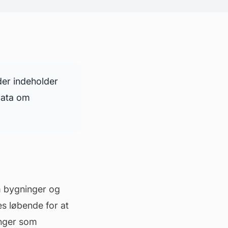
der indeholder
data om
m bygninger og
s løbende for at
inger som