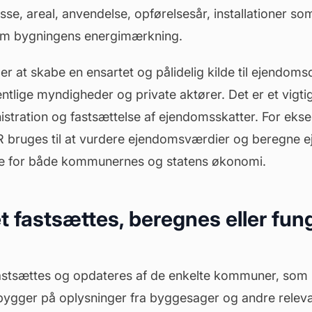
e, areal, anvendelse, opførelsesår, installationer s
om bygningens
energimærkning
.
 at skabe en ensartet og pålidelig kilde til ejendoms
ntlige myndigheder og private aktører. Det er et vigti
istration og fastsættelse af
ejendomsskatter
. For eks
R bruges til at vurdere ejendomsværdier og beregne 
de for både kommunernes og statens økonomi.
 fastsættes, beregnes eller fung
stsættes og opdateres af de enkelte kommuner, som 
bygger på oplysninger fra
byggesager
og andre releva