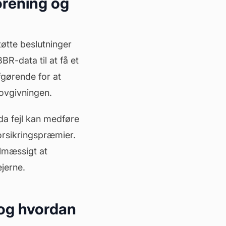
forening og
tøtte beslutninger
R-data til at få et
fgørende for at
lovgivningen.
 da fejl kan medføre
orsikringspræmier.
elmæssigt at
jerne.
, og hvordan