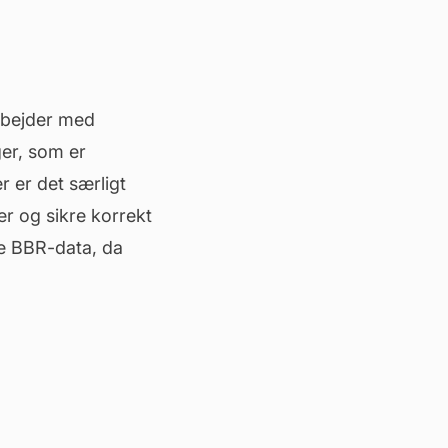
arbejder med
ger, som er
r er det særligt
r og sikre korrekt
re BBR-data, da