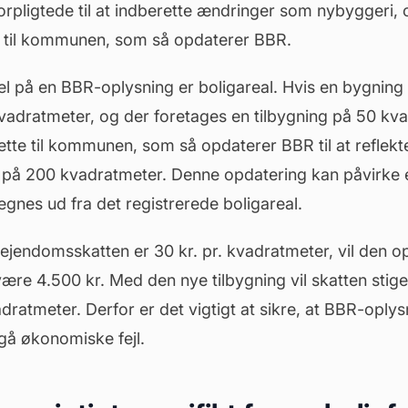
orpligtede til at indberette ændringer som nybyggeri,
 til kommunen, som så opdaterer BBR.
l på en BBR-oplysning er boligareal. Hvis en bygning 
kvadratmeter, og der foretages en tilbygning på 50 kva
ette til kommunen, som så opdaterer BBR til at reflekt
 på 200 kvadratmeter. Denne opdatering kan påvirke
egnes ud fra det registrerede boligareal.
ejendomsskatten er 30 kr. pr. kvadratmeter, vil den op
re 4.500 kr. Med den nye tilbygning vil skatten stige t
ratmeter. Derfor er det vigtigt at sikre, at BBR-oplys
gå økonomiske fejl.