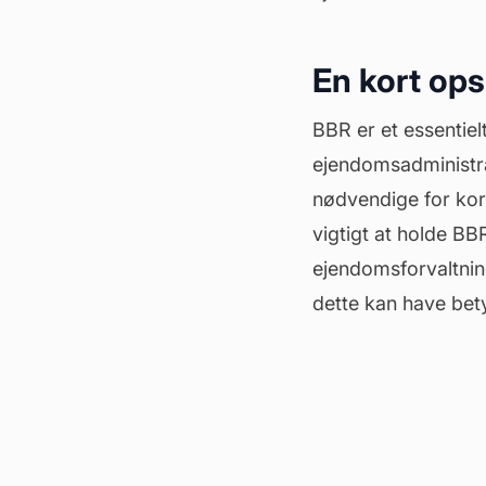
En kort op
BBR er et essentiel
ejendomsadministra
nødvendige for korr
vigtigt at holde B
ejendomsforvaltning
dette kan have bet