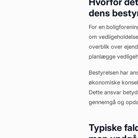
Hvorfor det 
dens besty
For en boligforenin
om
vedligeholdels
overblik over ejend
planlægge vedligeh
Bestyrelsen har ans
økonomiske konsekv
Dette ansvar betyd
gennemgå og opdat
Typiske fald