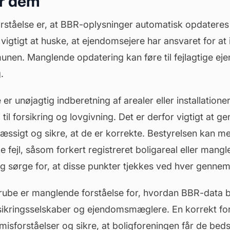
r dem
orståelse er, at BBR-oplysninger automatisk opdateres
 vigtigt at huske, at ejendomsejere har ansvaret for at
unen. Manglende opdatering kan føre til fejlagtige eje
.
er unøjagtig indberetning af arealer eller installatione
 til forsikring og lovgivning. Det er derfor vigtigt at
ssigt og sikre, at de er korrekte. Bestyrelsen kan me
ke fejl, såsom forkert registreret boligareal eller mang
 og sørge for, at disse punkter tjekkes ved hver genne
grube er manglende forståelse for, hvordan BBR-data 
sikringsselskaber og
ejendomsmæglere
. En korrekt fo
misforståelser og sikre, at boligforeningen får de bed