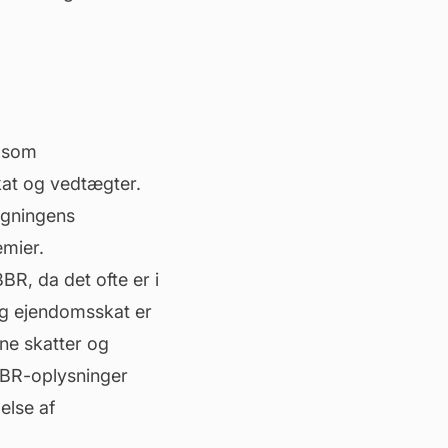
såsom
at og vedtægter.
ygningens
mier.
BR, da det ofte er i
og ejendomsskat er
ne skatter og
BBR-oplysninger
else af