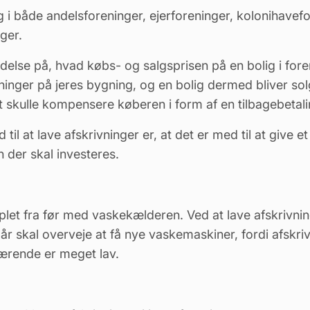
ig i både andelsforeninger, ejerforeninger, kolonihavef
ger.
lydelse på, hvad købs- og salgsprisen på en bolig i for
ninger
på jeres bygning, og en bolig dermed bliver solg
t skulle kompensere køberen i form af en tilbagebetal
il at lave afskrivninger er, at det er med til at give et
en der skal investeres.
let fra før med vaskekælderen. Ved at lave afskrivnin
 år skal overveje at få nye vaskemaskiner, fordi afskriv
ærende er meget lav.