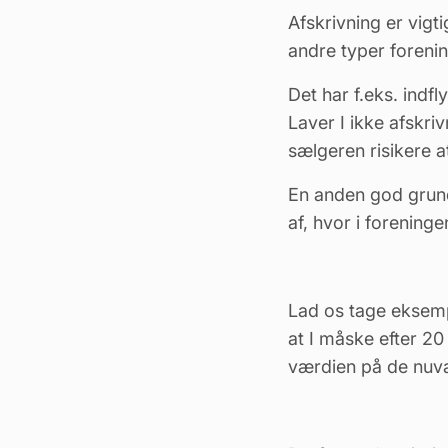
Afskrivning er vigt
andre typer forenin
Det har f.eks. indf
Laver I ikke
afskriv
sælgeren risikere a
En anden god grund t
af, hvor i forening
Lad os tage eksemp
at I måske efter 20
værdien på de nuv