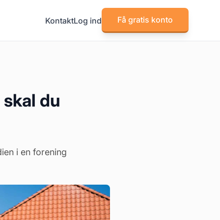
Få gratis konto
Kontakt
Log ind
 skal du
ien i en forening