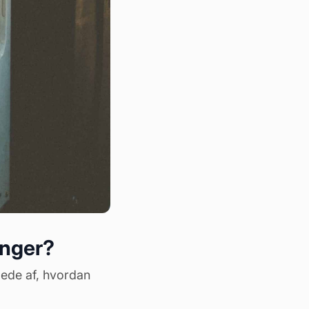
inger?
llede af, hvordan