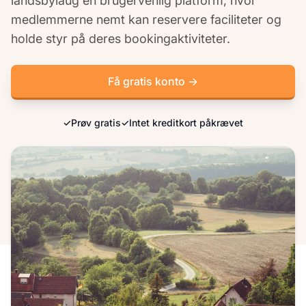
landsbylaug en brugervenlig platform, hvor
medlemmerne nemt kan reservere faciliteter og
holde styr på deres bookingaktiviteter.
Få gratis konto →
✓
Prøv gratis
✓
Intet kreditkort påkrævet