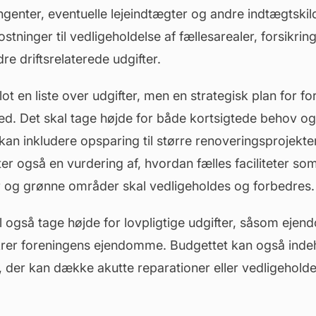
ngenter, eventuelle lejeindtægter og andre indtægtskil
stninger til
vedligeholdelse
af fællesarealer, forsikrin
re driftsrelaterede udgifter.
lot en liste over udgifter, men en strategisk plan for f
. Det skal tage højde for både kortsigtede behov og
kan inkludere opsparing til større renoveringsprojekter
ter også en vurdering af, hvordan fælles faciliteter so
 og grønne områder skal vedligeholdes og forbedres.
l også tage højde for lovpligtige udgifter, såsom
ejend
ikrer foreningens ejendomme. Budgettet kan også indeh
, der kan dække akutte reparationer eller vedligeholde