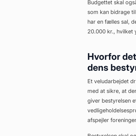
Budgettet skal også 
som kan bidrage ti
har en fælles sal, 
20.000 kr., hvilke
Hvorfor det 
dens besty
Et veludarbejdet dr
med at sikre, at der
giver bestyrelsen e
vedligeholdelsespro
afspejler forening
Bestyrelsen skal og