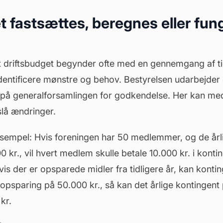
 fastsættes, beregnes eller fung
t
driftsbudget
begynder ofte med en gennemgang af tid
identificere mønstre og behov. Bestyrelsen udarbejder
på generalforsamlingen for godkendelse. Her kan med
lå ændringer.
sempel: Hvis foreningen har 50 medlemmer, og de årli
00 kr., vil hvert medlem skulle betale 10.000 kr. i kont
s der er opsparede midler fra tidligere år, kan konti
 opsparing på 50.000 kr., så kan det årlige kontingen
kr.