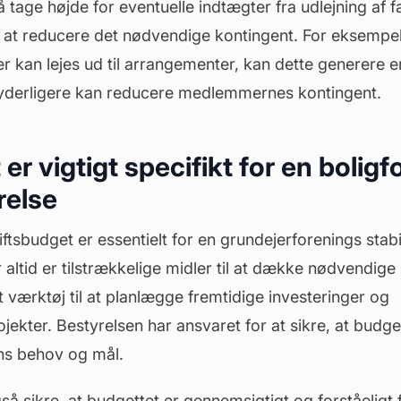
tage højde for eventuelle indtægter fra udlejning af fæl
l at reducere det nødvendige kontingent. For eksempel
der kan lejes ud til arrangementer, kan dette generere e
t yderligere kan reducere medlemmernes kontingent.
er vigtigt specifikt for en bolig
relse
iftsbudget er essentielt for en grundejerforenings stabi
 altid er tilstrækkelige midler til at dække nødvendige 
t værktøj til at planlægge fremtidige investeringer og
jekter. Bestyrelsen har ansvaret for at sikre, at budget
ens behov og mål.
så sikre, at budgettet er gennemsigtigt og forståeligt f