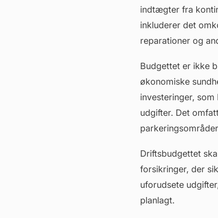
indtægter fra konti
inkluderer det omko
reparationer og and
Budgettet er ikke b
økonomiske sundhed
investeringer, som 
udgifter. Det omfat
parkeringsområder
Driftsbudgettet ska
forsikringer, der s
uforudsete udgifter
planlagt.