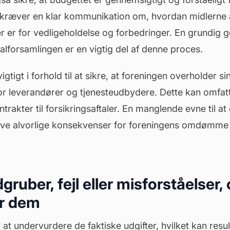
kræver en klar kommunikation om, hvordan midlerne
der er for vedligeholdelse og
forbedringer
. En grundig 
lforsamlingen er en vigtig del af denne proces.
gtigt i forhold til at sikre, at foreningen overholder si
for leverandører og tjenesteudbydere. Dette kan omfatt
trakter til forsikringsaftaler. En manglende evne til a
 have alvorlige konsekvenser for foreningens omdømm
gruber, fejl eller misforståelser
r dem
r at undervurdere de faktiske udgifter, hvilket kan resul