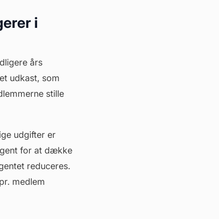
erer i
ligere års
 et udkast, som
lemmerne stille
ge udgifter er
ingent for at dække
ngentet reduceres.
t pr. medlem