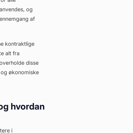
 anvendes, og
gennemgang af
ne kontraktlige
e alt fra
t overholde disse
e og økonomiske
, og hvordan
tere i