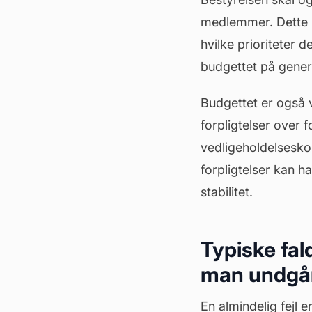
medlemmer. Dette 
hvilke prioriteter 
budgettet på genera
Budgettet er også vi
forpligtelser over 
vedligeholdelseskon
forpligtelser kan
stabilitet.
Typiske fald
man undgå
En almindelig fejl e