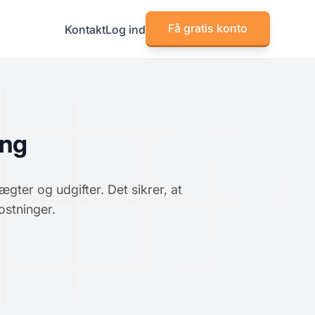
Få gratis konto
Kontakt
Log ind
ing
ægter og udgifter. Det sikrer, at
ostninger.