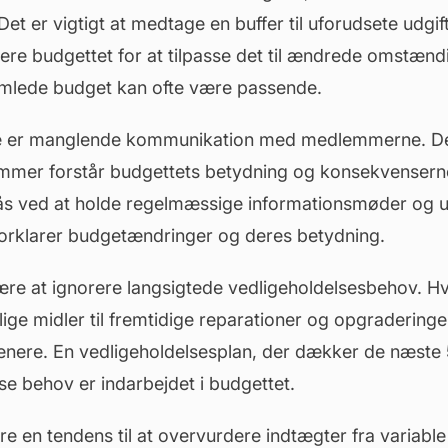
t er vigtigt at medtage en buffer til uforudsete udgif
ere budgettet for at tilpasse det til ændrede omstænd
amlede
budget
kan ofte være passende.
e er manglende kommunikation med medlemmerne. Det
lemmer forstår budgettets betydning og konsekvenserne 
nås ved at holde regelmæssige informationsmøder og 
orklarer budgetændringer og deres betydning.
være at ignorere langsigtede vedligeholdelsesbehov. Hv
ige midler til fremtidige reparationer og opgraderinger,
enere. En
vedligeholdelsesplan
, der dækker de næste 
sse behov er indarbejdet i budgettet.
e en tendens til at overvurdere indtægter fra variable