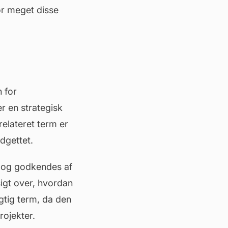
vor meget disse
 for
r en strategisk
relateret term er
dgettet.
s og godkendes af
igt over, hvordan
igtig term, da den
rojekter.