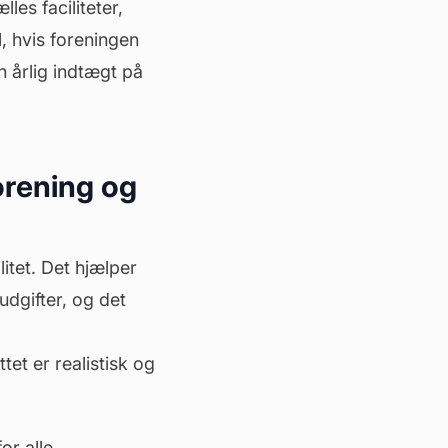
les faciliteter,
, hvis foreningen
n årlig indtægt på
forening og
litet. Det hjælper
udgifter, og det
tet er realistisk og
or alle