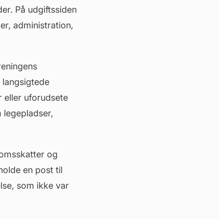
der. På udgiftssiden
ger, administration,
oreningens
 langsigtede
 eller uforudsete
m legepladser,
omsskatter
og
olde en post til
lse, som ikke var