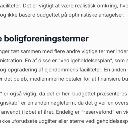
faciliteter. Det er vigtigt at være realistisk omkring, h
 og ikke basere budgettet på optimistiske antagelser.
 boligforeningstermer
nger tæt sammen med flere andre vigtige termer inden
istration. En af disse er “vedligeholdelsesplan”, som e
 og opgradering af ejendommens faciliteter. En anden 
r det beløb, medlemmerne betaler for at finansiere bu
” er også vigtig, da det er her, budgettet præsentere
skab” er en anden nøgleterm, da det giver en overs
 anvendt i løbet af året. Endelig er “reservefond” en v
ække uforudsete udgifter eller større vedligeholdelsesp