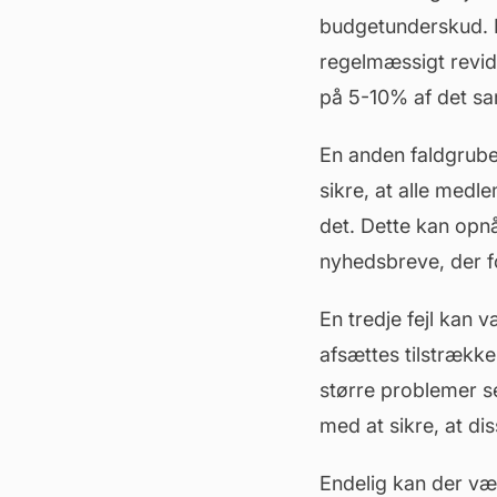
budgetunderskud. De
regelmæssigt revid
på 5-10% af det s
En anden faldgrub
sikre, at alle med
det. Dette kan op
nyhedsbreve, der f
En tredje fejl kan 
afsættes tilstrækkel
større problemer s
med at sikre, at di
Endelig kan der vær