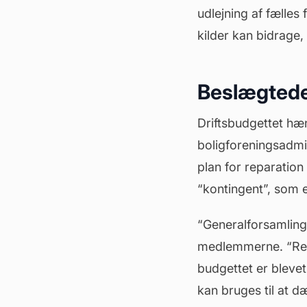
udlejning af fælles 
kilder kan bidrage,
Beslægtede
Driftsbudgettet hæ
boligforeningsadmin
plan for reparation
“kontingent”, som e
“
Generalforsamling
medlemmerne. “Regn
budgettet er blevet
kan bruges til at d