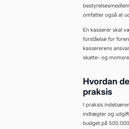
bestyrelsesmedlemm
omfatter også at u
En kasserer skal 
forståelse for for
kassererens ansvar 
skatte- og momsre
Hvordan det
praksis
I praksis indebærer
indtægter og udgif
budget
på 500.000 k