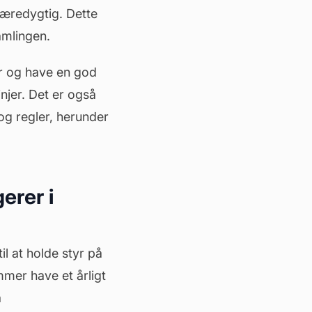
bæredygtig. Dette
amlingen.
r og have en god
njer. Det er også
og regler, herunder
erer i
l at holde styr på
mer have et årligt
a