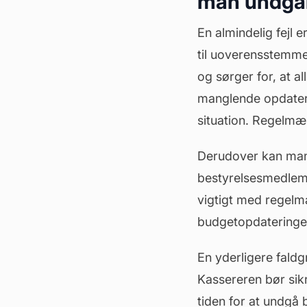
man undgå
En almindelig fejl
til uoverensstemmel
og sørger for, at a
manglende opdateri
situation. Regelmæ
Derudover kan man
bestyrelsesmedle
vigtigt med regel
budgetopdateringe
En yderligere fal
Kassereren bør sikr
tiden for at undgå 