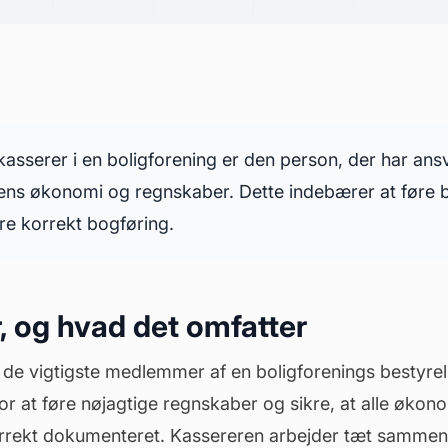
asserer i en boligforening er den person, der har ansv
gens økonomi og regnskaber. Dette indebærer at føre b
kre korrekt
bogføring
.
, og hvad det omfatter
f de vigtigste medlemmer af en boligforenings
bestyre
r at føre nøjagtige regnskaber og sikre, at alle økon
korrekt dokumenteret. Kassereren arbejder tæt samme