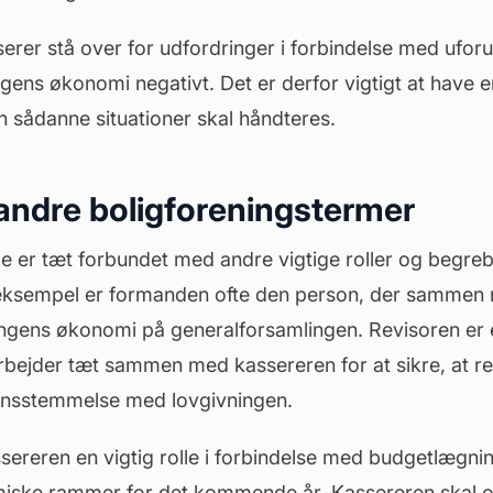
erer stå over for udfordringer i forbindelse med ufor
gens økonomi negativt. Det er derfor vigtigt at have 
n sådanne situationer skal håndteres.
l andre boligforeningstermer
e er tæt forbundet med andre vigtige roller og begreb
r eksempel er formanden ofte den person, der sammen
ngens økonomi på generalforsamlingen. Revisoren er
rbejder tæt sammen med kassereren for at sikre, at r
ensstemmelse med lovgivningen.
sereren en vigtig rolle i forbindelse med budgetlægni
iske rammer for det kommende år. Kassereren skal 