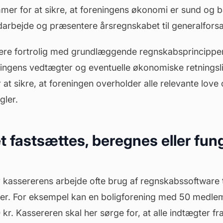
er for at sikre, at foreningens økonomi er sund og 
darbejde og præsentere årsregnskabet til generalfors
være fortrolig med grundlæggende regnskabsprincippe
eningens
vedtægter
og eventuelle økonomiske retningsli
at sikre, at foreningen overholder alle relevante love 
gler.
 fastsættes, beregnes eller fung
 kassererens arbejde ofte brug af regnskabssoftware ti
ter. For eksempel kan en boligforening med 50 medlem
r. Kassereren skal her sørge for, at alle indtægter fr