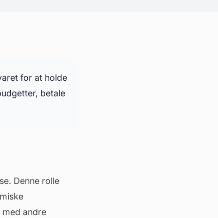
aret for at holde
udgetter, betale
lse
. Denne rolle
omiske
n med andre