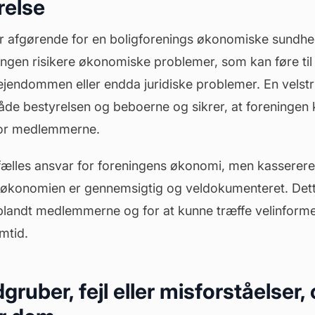
relse
er afgørende for en boligforenings økonomiske sundhe
ingen risikere økonomiske problemer, som kan føre ti
 ejendommen eller endda juridiske problemer. En velst
åde bestyrelsen og beboerne og sikrer, at foreningen 
 for medlemmerne.
 fælles ansvar for foreningens økonomi, men kasserere
 økonomien er gennemsigtig og veldokumenteret. Dette 
n blandt medlemmerne og for at kunne træffe velinform
mtid.
gruber, fejl eller misforståelser