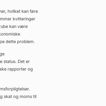
r, hvilket kan føre
gemmer kvitteringer
dgrube kan være
økonomiske
pe dette problem.
ige
 status. Det er
ske rapporter og
sforpligtelser.
ig skat og
moms
til