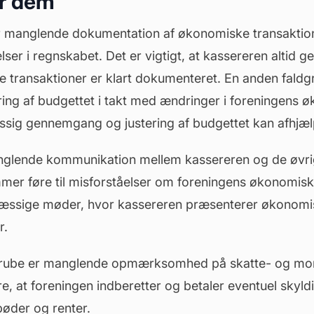
r dem
 er manglende dokumentation af økonomiske transaktione
ser i regnskabet. Det er vigtigt, at kassereren altid 
lle transaktioner er klart dokumenteret. En anden fal
ng af budgettet i takt med ændringer i foreningens 
ssig gennemgang og justering af budgettet kan afhjæl
glende kommunikation mellem kassereren og de
øvr
mmer
føre til misforståelser om foreningens økonomiske
mæssige møder, hvor kassereren præsenterer økonomi
r.
dgrube er manglende opmærksomhed på skatte- og mom
e, at foreningen indberetter og betaler eventuel skyld
bøder og renter.