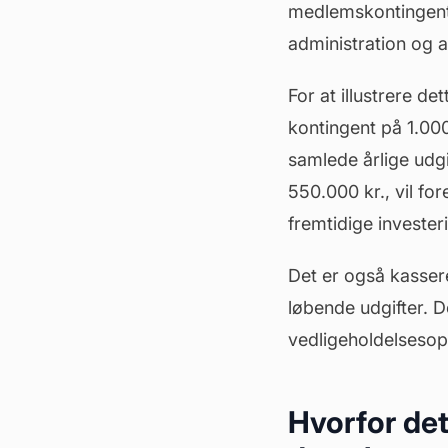
medlemskontingenter
administration og a
For at illustrere d
kontingent på 1.000
samlede årlige udgif
550.000 kr., vil fo
fremtidige investeri
Det er også kasserer
løbende udgifter. D
vedligeholdelsesopg
Hvorfor det 