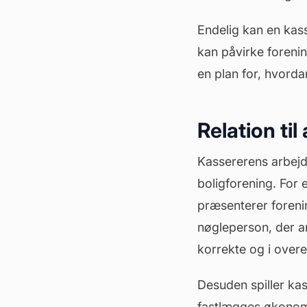
Endelig kan en kass
kan påvirke forenin
en plan for, hvorda
Relation ti
Kassererens arbejd
boligforening. Fo
præsenterer foreni
nøgleperson, der a
korrekte og i over
Desuden spiller kas
fastlægges økonom