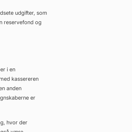
udsete udgifter, som
en reservefond og
er i en
 med kassereren
 en anden
egnskaberne er
ng, hvor der
også være