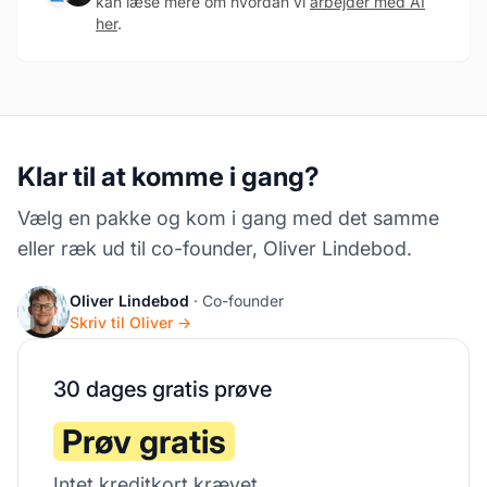
kan læse mere om hvordan vi
arbejder med AI
her
.
Klar til at komme i gang?
Vælg en pakke og kom i gang med det samme
eller ræk ud til co-founder, Oliver Lindebod.
Oliver Lindebod
· Co-founder
Skriv til Oliver →
30 dages gratis prøve
Prøv gratis
Intet kreditkort krævet