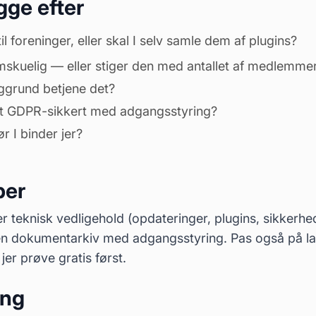
igge efter
l foreninger, eller skal I selv samle dem af plugins?
mskuelig — eller stiger den med antallet af medlemme
aggrund betjene det?
t GDPR-sikkert med adgangsstyring?
ør I binder jer?
ber
 teknisk vedligehold (opdateringer, plugins, sikkerhed)
en dokumentarkiv med adgangsstyring. Pas også på l
jer prøve gratis først.
ang