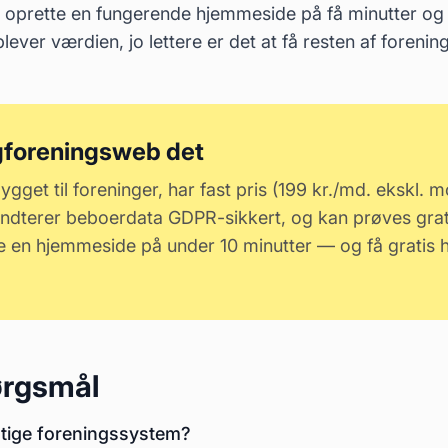
n oprette en fungerende hjemmeside på få minutter og 
lever værdien, jo lettere er det at få resten af foreni
gforeningsweb det
gget til foreninger, har fast pris (199 kr./md. ekskl. 
 håndterer beboerdata GDPR-sikkert, og kan prøves gra
te en hjemmeside på under 10 minutter — og få gratis hj
pørgsmål
gtige foreningssystem?