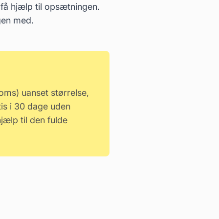
få hjælp til opsætningen.
ngen med.
moms) uanset størrelse,
tis i 30 dage uden
ælp til den fulde