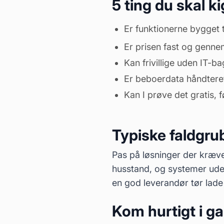
5 ting du skal k
Er funktionerne bygget ti
Er prisen fast og genne
Kan frivillige uden IT-b
Er beboerdata håndtere
Kan I prøve det gratis, f
Typiske faldgru
Pas på løsninger der kræver
husstand, og systemer ud
en god leverandør tør lade 
Kom hurtigt i g