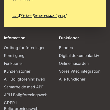
→ Klik her for at komme i gang!
Information
Funktioner
Ordbog for foreninger
Beboere
Kom i gang
Digital dokumentarkiv
Funktioner
Online husorden
Kundehistorier
Vores Vitec integration
AI i Boligforeningsweb
Alle funktioner
Samarbejde med ABF
API i Boligforeningsweb
GDPR i
Boligforeningsweb