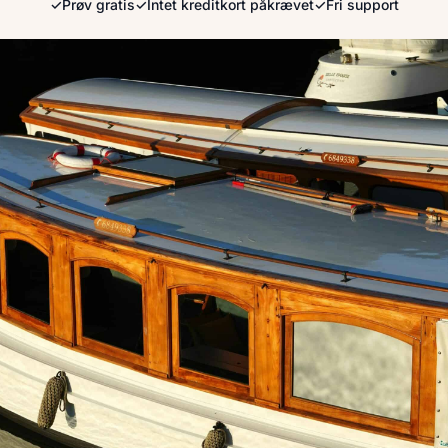
✓
Prøv gratis
✓
Intet kreditkort påkrævet
✓
Fri support