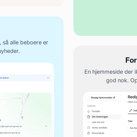
 så alle beboere er
nyheder.
Fo
En hjemmeside der ik
god nok. Opr