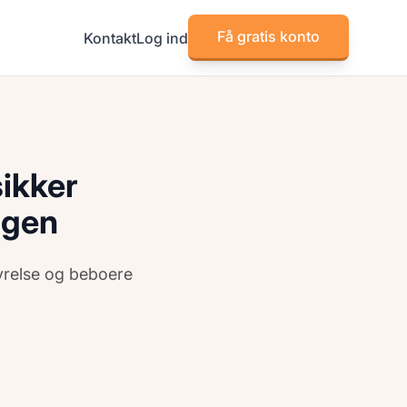
Få gratis konto
Kontakt
Log ind
sikker
ngen
tyrelse og beboere