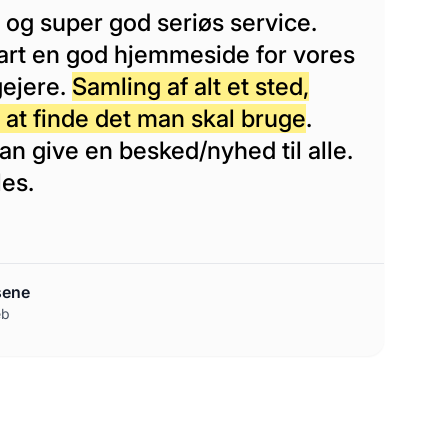
g og super god seriøs service.
klart en god hjemmeside for vores
gejere.
Samling af alt et sted,
 at finde det man skal bruge
.
n give en besked/nyhed til alle.
les.
sene
eb