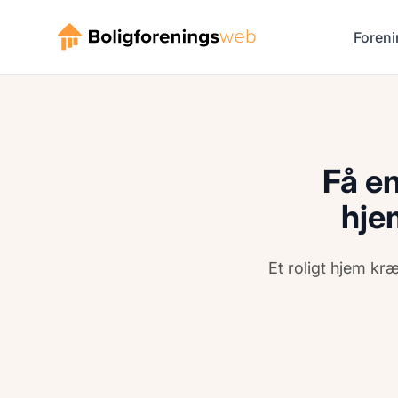
Foreni
Få en
hje
Et roligt hjem kr