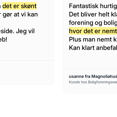
å
det er skønt
Fantastisk hurti
r gør at vi kan
Det bliver helt 
forening og boli
ide. Jeg vil
hvor det er nemt
eb!
Plus man nemt ka
Kan klart anbefa
usanne fra Magnoliahu
Kunde hos Boligforeningsw